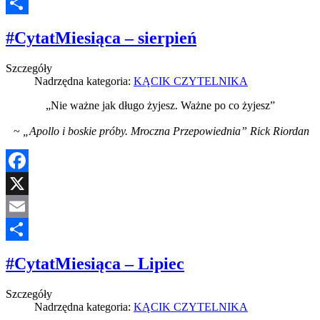
Email
Share
#CytatMiesiąca – sierpień
Szczegóły
Nadrzędna kategoria:
KĄCIK CZYTELNIKA
„Nie ważne jak długo żyjesz. Ważne po co żyjesz”
~
„Apollo i boskie próby. Mroczna Przepowiednia” Rick Riordan
Facebook
X
Email
Share
#CytatMiesiąca – Lipiec
Szczegóły
Nadrzędna kategoria:
KĄCIK CZYTELNIKA