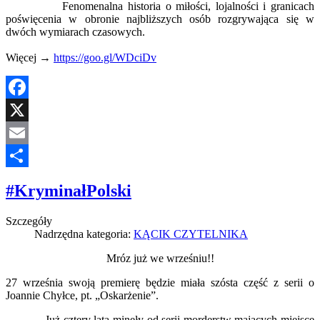
Fenomenalna historia o miłości, lojalności i granicach
poświęcenia w obronie najbliższych osób rozgrywająca się w
dwóch wymiarach czasowych.
Więcej →
https://goo.gl/WDciDv
Facebook
X
Email
Share
#KryminałPolski
Szczegóły
Nadrzędna kategoria:
KĄCIK CZYTELNIKA
Mróz już we wrześniu!!
27 września swoją premierę będzie miała szósta część z serii o
Joannie Chyłce, pt. „Oskarżenie”.
Już cztery lata minęły od serii morderstw mających miejsce