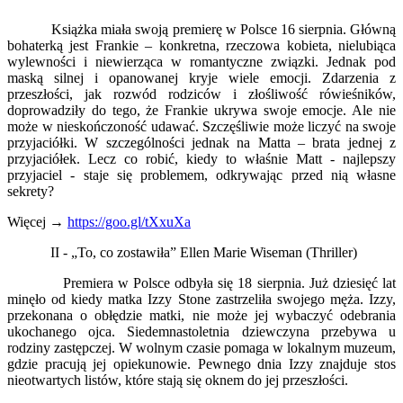
Książka miała swoją premierę w Polsce 16 sierpnia. Główną
bohaterką jest Frankie – konkretna, rzeczowa kobieta, nielubiąca
wylewności i niewierząca w romantyczne związki. Jednak pod
maską silnej i opanowanej kryje wiele emocji. Zdarzenia z
przeszłości, jak rozwód rodziców i złośliwość rówieśników,
doprowadziły do tego, że Frankie ukrywa swoje emocje. Ale nie
może w nieskończoność udawać. Szczęśliwie może liczyć na swoje
przyjaciółki. W szczególności jednak na Matta – brata jednej z
przyjaciółek. Lecz co robić, kiedy to właśnie Matt - najlepszy
przyjaciel - staje się problemem, odkrywając przed nią własne
sekrety?
Więcej →
https://goo.gl/tXxuXa
II - „To, co zostawiła” Ellen Marie Wiseman (Thriller)
Premiera w Polsce odbyła się 18 sierpnia. Już dziesięć lat
minęło od kiedy matka Izzy Stone zastrzeliła swojego męża. Izzy,
przekonana o obłędzie matki, nie może jej wybaczyć odebrania
ukochanego ojca. Siedemnastoletnia dziewczyna przebywa u
rodziny zastępczej. W wolnym czasie pomaga w lokalnym muzeum,
gdzie pracują jej opiekunowie. Pewnego dnia Izzy znajduje stos
nieotwartych listów, które stają się oknem do jej przeszłości.