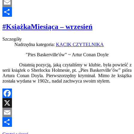
X
Email
Share
#KsiążkaMiesiąca – wrzesień
Szczegóły
Nadrzędna kategoria:
KĄCIK CZYTELNIKA
"Pies Baskerville'ów" ~ Artur Conan Doyle
Ostatnią pozycją, jaką czytaliśmy w klubie, była powieść z
serii książek o Sherlocku Holmesie, pt. „Pies Baskerville’ów” pióra
Artura Conan Doyla. Pierwszorzędny kryminał. Mimo że książka
została wydana w 1902r., nadal zachwyca swoim stylem.
Facebook
X
Email
Share