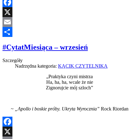
Facebook
X
Email
Share
#CytatMiesiąca – wrzesień
Szczegóły
Nadrzędna kategoria:
KĄCIK CZYTELNIKA
„Praktyka czyni mistrza
Ha, ha, ha, wcale że nie
Zignorujcie mój szloch”
~
„Apollo i boskie próby. Ukryta Wyrocznia”
Rock Riordan
Facebook