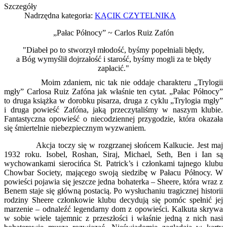
Szczegóły
Nadrzędna kategoria:
KĄCIK CZYTELNIKA
„Pałac Północy” ~ Carlos Ruiz Zafón
"Diabeł po to stworzył młodość, byśmy popełniali błędy,
a Bóg wymyślił dojrzałość i starość, byśmy mogli za te błędy
zapłacić."
Moim zdaniem, nic tak nie oddaje charakteru „Trylogii
mgły” Carlosa Ruiz Zafóna jak właśnie ten cytat. „Pałac Północy”
to druga książka w dorobku pisarza, druga z cyklu „Trylogia mgły”
i druga powieść Zafóna, jaką przeczytaliśmy w naszym klubie.
Fantastyczna opowieść o niecodziennej przygodzie, która okazała
się śmiertelnie niebezpiecznym wyzwaniem.
Akcja toczy się w rozgrzanej słońcem Kalkucie. Jest maj
1932 roku. Isobel, Roshan, Siraj, Michael, Seth, Ben i Ian są
wychowankami sierocińca St. Patrick’s i członkami tajnego klubu
Chowbar Society, mającego swoją siedzibę w Pałacu Północy. W
powieści pojawia się jeszcze jedna bohaterka – Sheere, która wraz z
Benem staje się główną postacią. Po wysłuchaniu tragicznej historii
rodziny Sheere członkowie klubu decydują się pomóc spełnić jej
marzenie – odnaleźć legendarny dom z opowieści. Kalkuta skrywa
w sobie wiele tajemnic z przeszłości i właśnie jedną z nich nasi