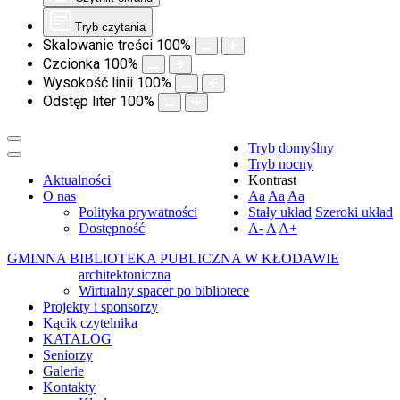
Tryb czytania
Skalowanie treści
100
%
Czcionka
100
%
Wysokość linii
100
%
Odstęp liter
100
%
Tryb domyślny
Tryb nocny
Aktualności
Kontrast
O nas
Aa
Aa
Aa
Polityka prywatności
Stały układ
Szeroki układ
Dostępność
A-
A
A+
GMINNA BIBLIOTEKA PUBLICZNA W KŁODAWIE
architektoniczna
Wirtualny spacer po bibliotece
Projekty i sponsorzy
Kącik czytelnika
KATALOG
Seniorzy
Galerie
Kontakty