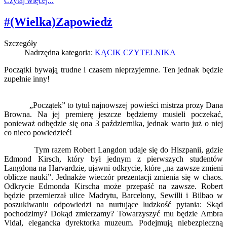
Czytaj więcej...
#(Wielka)Zapowiedź
Szczegóły
Nadrzędna kategoria:
KĄCIK CZYTELNIKA
Początki bywają trudne i czasem nieprzyjemne. Ten jednak będzie
zupełnie inny!
„Początek” to tytuł najnowszej powieści mistrza prozy Dana
Browna. Na jej premierę jeszcze będziemy musieli poczekać,
ponieważ odbędzie się ona 3 października, jednak warto już o niej
co nieco powiedzieć!
Tym razem Robert Langdon udaje się do Hiszpanii, gdzie
Edmond Kirsch, który był jednym z pierwszych studentów
Langdona na Harvardzie, ujawni odkrycie, które „na zawsze zmieni
oblicze nauki”. Jednakże wieczór prezentacji zmienia się w chaos.
Odkrycie Edmonda Kirscha może przepaść na zawsze. Robert
będzie przemierzał ulice Madrytu, Barcelony, Sewilli i Bilbao w
poszukiwaniu odpowiedzi na nurtujące ludzkość pytania: Skąd
pochodzimy? Dokąd zmierzamy? Towarzyszyć mu będzie Ambra
Vidal, elegancka dyrektorka muzeum. Podejmują niebezpieczną