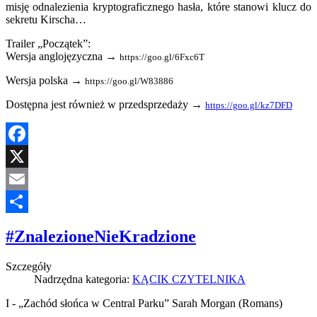
misję odnalezienia kryptograficznego hasła, które stanowi klucz do
sekretu Kirscha…
Trailer „Początek”:
Wersja anglojęzyczna →
https://goo.gl/6Fxc6T
Wersja polska →
https://goo.gl/W83886
Dostępna jest również w przedsprzedaży →
https://goo.gl/kz7DFD
Facebook
X
Email
Share
#ZnalezioneNieKradzione
Szczegóły
Nadrzędna kategoria:
KĄCIK CZYTELNIKA
I - „Zachód słońca w Central Parku” Sarah Morgan (Romans)