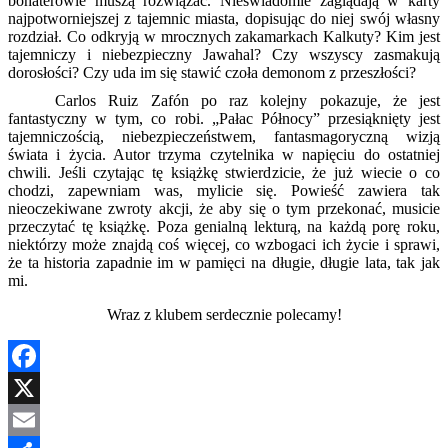
bohaterowie muszą rozwiązać. Nieświadomie zaglądają w karty
najpotworniejszej z tajemnic miasta, dopisując do niej swój własny
rozdział. Co odkryją w mrocznych zakamarkach Kalkuty? Kim jest
tajemniczy i niebezpieczny Jawahal? Czy wszyscy zasmakują
dorosłości? Czy uda im się stawić czoła demonom z przeszłości?
Carlos Ruiz Zafón po raz kolejny pokazuje, że jest
fantastyczny w tym, co robi. „Pałac Północy” przesiąknięty jest
tajemniczością, niebezpieczeństwem, fantasmagoryczną wizją
świata i życia. Autor trzyma czytelnika w napięciu do ostatniej
chwili. Jeśli czytając tę książkę stwierdzicie, że już wiecie o co
chodzi, zapewniam was, mylicie się. Powieść zawiera tak
nieoczekiwane zwroty akcji, że aby się o tym przekonać, musicie
przeczytać tę książkę. Poza genialną lekturą, na każdą porę roku,
niektórzy może znajdą coś więcej, co wzbogaci ich życie i sprawi,
że ta historia zapadnie im w pamięci na długie, długie lata, tak jak
mi.
Wraz z klubem serdecznie polecamy!
Facebook
X