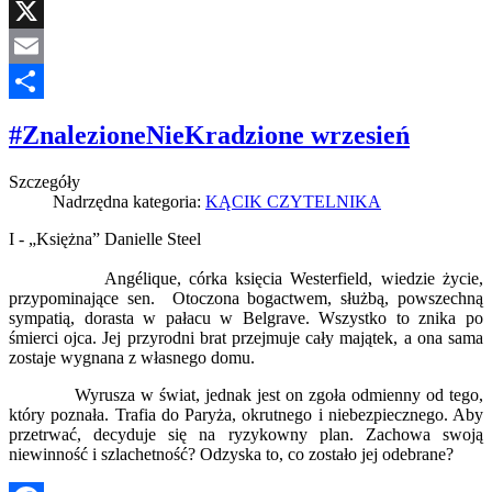
Facebook
X
Email
Share
#ZnalezioneNieKradzione wrzesień
Szczegóły
Nadrzędna kategoria:
KĄCIK CZYTELNIKA
I - „Księżna” Danielle Steel
Angélique, córka księcia Westerfield, wiedzie życie,
przypominające sen. Otoczona bogactwem, służbą, powszechną
sympatią, dorasta w pałacu w Belgrave. Wszystko to znika po
śmierci ojca. Jej przyrodni brat przejmuje cały majątek, a ona sama
zostaje wygnana z własnego domu.
Wyrusza w świat, jednak jest on zgoła odmienny od tego,
który poznała. Trafia do Paryża, okrutnego i niebezpiecznego. Aby
przetrwać, decyduje się na ryzykowny plan. Zachowa swoją
niewinność i szlachetność? Odzyska to, co zostało jej odebrane?