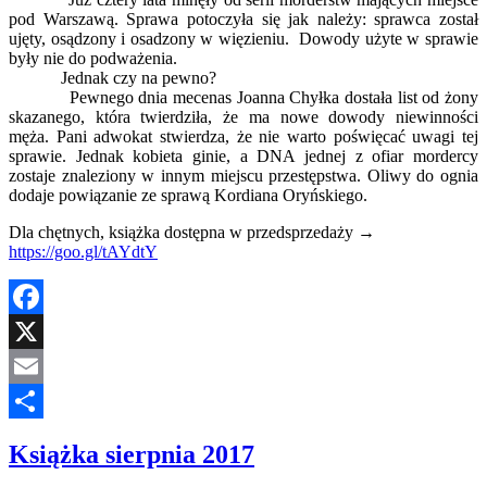
pod Warszawą. Sprawa potoczyła się jak należy: sprawca został
ujęty, osądzony i osadzony w więzieniu. Dowody użyte w sprawie
były nie do podważenia.
Jednak czy na pewno?
Pewnego dnia mecenas Joanna Chyłka dostała list od żony
skazanego, która twierdziła, że ma nowe dowody niewinności
męża. Pani adwokat stwierdza, że nie warto poświęcać uwagi tej
sprawie. Jednak kobieta ginie, a DNA jednej z ofiar mordercy
zostaje znaleziony w innym miejscu przestępstwa. Oliwy do ognia
dodaje powiązanie ze sprawą Kordiana Oryńskiego.
Dla chętnych, książka dostępna w przedsprzedaży →
https://goo.gl/tAYdtY
Facebook
X
Email
Share
Książka sierpnia 2017