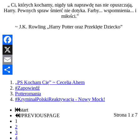
„ Ci, których kochamy, nigdy tak naprawdę nas nie opuszczają,
Harry. Pewnych spraw śmierć nie dotyka. Farby... wspomnienia... i
miłości.”
~ J.K. Rowling „Harry Potter oraz Przeklęte Dziecko”
Facebook
X
Email
Share
„PS Kocham Cię” ~ Cecelia Ahern
#Zapowiedź
Potteromania
#KryminałPolskiReaktywacja - Nowy Mock!
start
Strona 1 z 7
JPREVIOUSPAGE
1
2
3
4