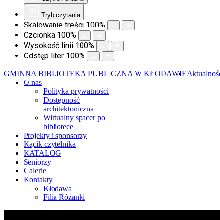
Tryb czytania
Skalowanie treści
100
%
Czcionka
100
%
Wysokość linii
100
%
Odstęp liter
100
%
GMINNA BIBLIOTEKA PUBLICZNA W KŁODAWIE
Aktualnoś
O nas
Polityka prywatności
Dostępność
architektoniczna
Wirtualny spacer po
bibliotece
Projekty i sponsorzy
Kącik czytelnika
KATALOG
Seniorzy
Galerie
Kontakty
Kłodawa
Filia Różanki