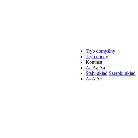
Tryb domyślny
Tryb nocny
Kontrast
Aa
Aa
Aa
Stały układ
Szeroki układ
A-
A
A+