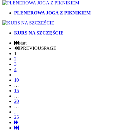
PLENEROWA JOGA Z PIKNIKIEM
KURS NA SZCZĘŚCIE
start
JPREVIOUSPAGE
1
2
3
4
…
10
…
15
…
20
…
...
25