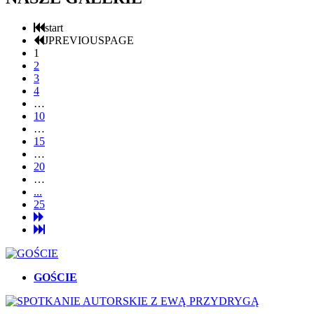
start
JPREVIOUSPAGE
1
2
3
4
…
10
…
15
…
20
…
...
25
GOŚCIE