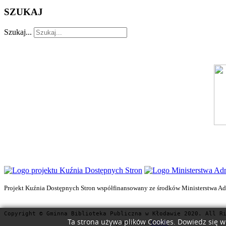
SZUKAJ
Szukaj...
Projekt Kuźnia Dostępnych Stron współfinansowany ze środków Ministerstwa Admi
Copyright © Gminna Biblioteka Publiczna w Kłodawie 2020. All R
Ta strona używa plików Cookies. Dowiedz się w
Wykonanie:
CAVOK