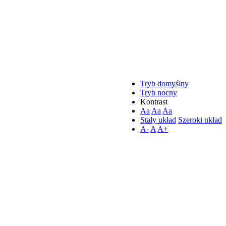
Tryb domyślny
Tryb nocny
Kontrast
Aa
Aa
Aa
Stały układ
Szeroki układ
A-
A
A+