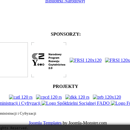
Biblioteki Narodowej
SPONSORZY:
PROJEKTY
nistracji i Cyfryzacji
Joomla Templates
by Joomla-Monster.com
ights Reserved.