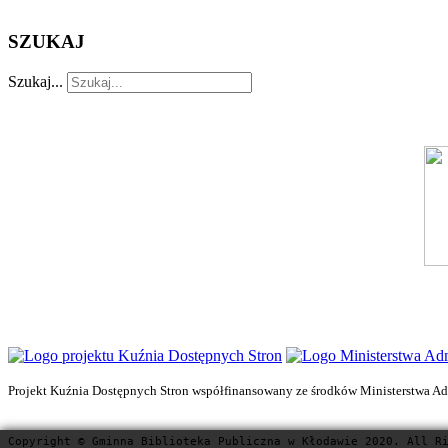
SZUKAJ
Szukaj...
Projekt Kuźnia Dostępnych Stron współfinansowany ze środków Ministerstwa Admi
Copyright © Gminna Biblioteka Publiczna w Kłodawie 2020. All R