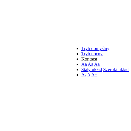
Tryb domyślny
Tryb nocny
Kontrast
Aa
Aa
Aa
Stały układ
Szeroki układ
A-
A
A+