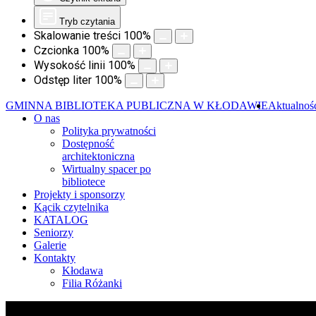
Tryb czytania
Skalowanie treści
100
%
Czcionka
100
%
Wysokość linii
100
%
Odstęp liter
100
%
GMINNA BIBLIOTEKA PUBLICZNA W KŁODAWIE
Aktualnoś
O nas
Polityka prywatności
Dostępność
architektoniczna
Wirtualny spacer po
bibliotece
Projekty i sponsorzy
Kącik czytelnika
KATALOG
Seniorzy
Galerie
Kontakty
Kłodawa
Filia Różanki