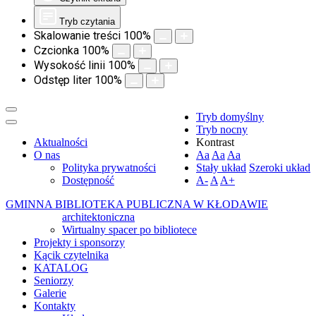
Tryb czytania
Skalowanie treści
100
%
Czcionka
100
%
Wysokość linii
100
%
Odstęp liter
100
%
Tryb domyślny
Tryb nocny
Aktualności
Kontrast
O nas
Aa
Aa
Aa
Polityka prywatności
Stały układ
Szeroki układ
Dostępność
A-
A
A+
GMINNA BIBLIOTEKA PUBLICZNA W KŁODAWIE
architektoniczna
Wirtualny spacer po bibliotece
Projekty i sponsorzy
Kącik czytelnika
KATALOG
Seniorzy
Galerie
Kontakty