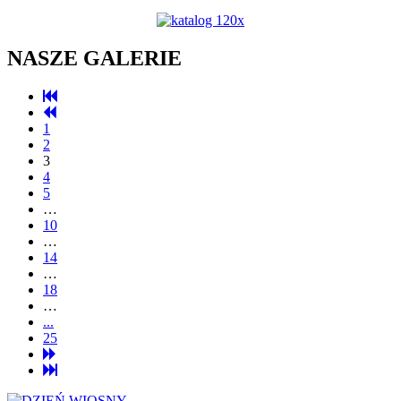
NASZE GALERIE
1
2
3
4
5
…
10
…
14
…
18
…
...
25