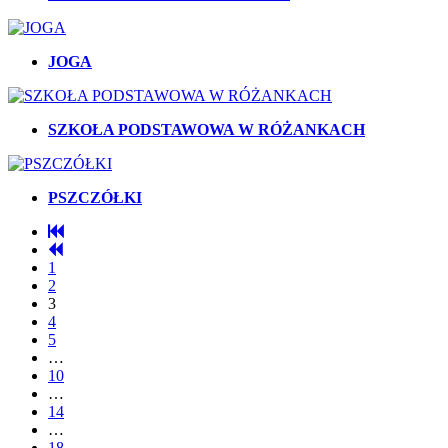
JOGA
SZKOŁA PODSTAWOWA W RÓŻANKACH
PSZCZÓŁKI
1
2
3
4
5
…
10
…
14
…
18