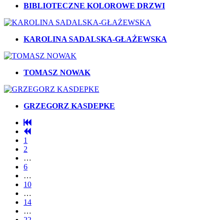
BIBLIOTECZNE KOLOROWE DRZWI
KAROLINA SADALSKA-GŁAŻEWSKA
TOMASZ NOWAK
GRZEGORZ KASDEPKE
1
2
…
6
…
10
…
14
…
22