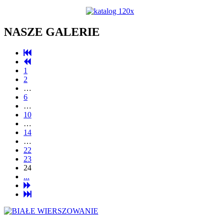
NASZE GALERIE
1
2
…
6
…
10
…
14
…
22
23
24
...