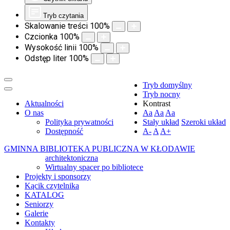
Tryb czytania
Skalowanie treści
100
%
Czcionka
100
%
Wysokość linii
100
%
Odstęp liter
100
%
Tryb domyślny
Tryb nocny
Aktualności
Kontrast
O nas
Aa
Aa
Aa
Polityka prywatności
Stały układ
Szeroki układ
Dostępność
A-
A
A+
GMINNA BIBLIOTEKA PUBLICZNA W KŁODAWIE
architektoniczna
Wirtualny spacer po bibliotece
Projekty i sponsorzy
Kącik czytelnika
KATALOG
Seniorzy
Galerie
Kontakty