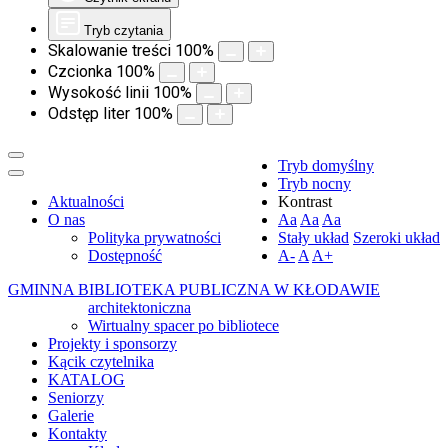
Tryb czytania
Skalowanie treści
100
%
Czcionka
100
%
Wysokość linii
100
%
Odstęp liter
100
%
Tryb domyślny
Tryb nocny
Aktualności
Kontrast
O nas
Aa
Aa
Aa
Polityka prywatności
Stały układ
Szeroki układ
Dostępność
A-
A
A+
GMINNA BIBLIOTEKA PUBLICZNA W KŁODAWIE
architektoniczna
Wirtualny spacer po bibliotece
Projekty i sponsorzy
Kącik czytelnika
KATALOG
Seniorzy
Galerie
Kontakty