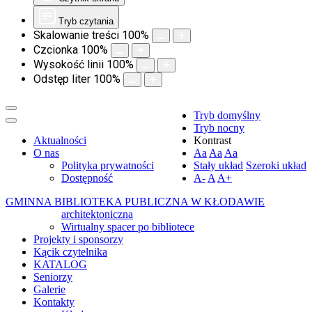
Tryb czytania
Skalowanie treści
100
%
Czcionka
100
%
Wysokość linii
100
%
Odstęp liter
100
%
Tryb domyślny
Tryb nocny
Aktualności
Kontrast
O nas
Aa
Aa
Aa
Polityka prywatności
Stały układ
Szeroki układ
Dostępność
A-
A
A+
GMINNA BIBLIOTEKA PUBLICZNA W KŁODAWIE
architektoniczna
Wirtualny spacer po bibliotece
Projekty i sponsorzy
Kącik czytelnika
KATALOG
Seniorzy
Galerie
Kontakty