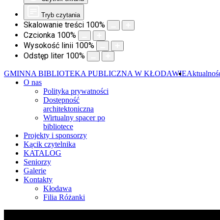
Tryb czytania
Skalowanie treści
100
%
Czcionka
100
%
Wysokość linii
100
%
Odstęp liter
100
%
GMINNA BIBLIOTEKA PUBLICZNA W KŁODAWIE
Aktualnoś
O nas
Polityka prywatności
Dostępność
architektoniczna
Wirtualny spacer po
bibliotece
Projekty i sponsorzy
Kącik czytelnika
KATALOG
Seniorzy
Galerie
Kontakty
Kłodawa
Filia Różanki