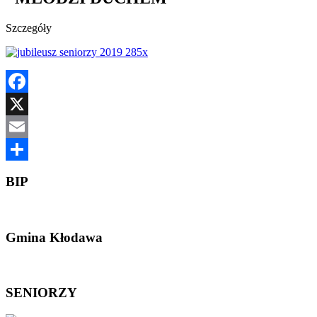
Szczegóły
Facebook
X
Email
Share
BIP
Gmina Kłodawa
SENIORZY