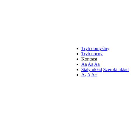
Tryb domyślny
Tryb nocny
Kontrast
Aa
Aa
Aa
Stały układ
Szeroki układ
A-
A
A+