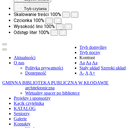
Tryb czytania
Skalowanie treści
100
%
Czcionka
100
%
Wysokość linii
100
%
Odstęp liter
100
%
Tryb domyślny
Tryb nocny
Aktualności
Kontrast
O nas
Aa
Aa
Aa
Polityka prywatności
Stały układ
Szeroki układ
Dostępność
A-
A
A+
GMINNA BIBLIOTEKA PUBLICZNA W KŁODAWIE
architektoniczna
Wirtualny spacer po bibliotece
Projekty i sponsorzy
Kącik czytelnika
KATALOG
Seniorzy
Galerie
Kontakty