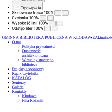
Tryb czytania
Skalowanie treści
100
%
Czcionka
100
%
Wysokość linii
100
%
Odstęp liter
100
%
GMINNA BIBLIOTEKA PUBLICZNA W KŁODAWIE
Aktualnoś
O nas
Polityka prywatności
Dostępność
architektoniczna
Wirtualny spacer po
bibliotece
Projekty i sponsorzy
Kącik czytelnika
KATALOG
Seniorzy
Galerie
Kontakty
Kłodawa
Filia Różanki