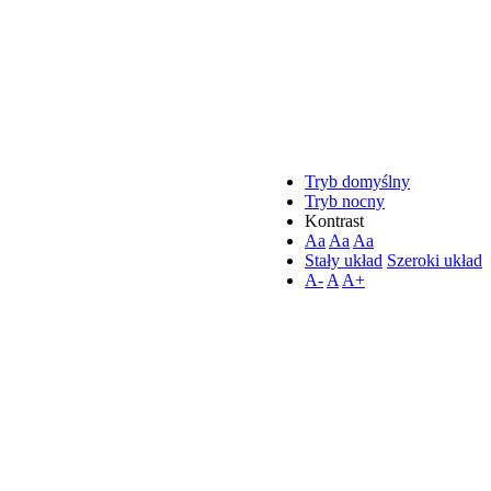
Tryb domyślny
Tryb nocny
Kontrast
Aa
Aa
Aa
Stały układ
Szeroki układ
A-
A
A+