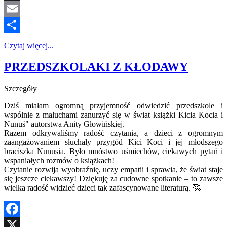
X
Email
Share
Czytaj więcej...
PRZEDSZKOLAKI Z KŁODAWY
Szczegóły
Dziś miałam ogromną przyjemność odwiedzić przedszkole i
wspólnie z maluchami zanurzyć się w świat książki Kicia Kocia i
Nunuś" autorstwa Anity Głowińskiej.
Razem odkrywaliśmy radość czytania, a dzieci z ogromnym
zaangażowaniem słuchały przygód Kici Koci i jej młodszego
braciszka Nunusia. Było mnóstwo uśmiechów, ciekawych pytań i
wspaniałych rozmów o książkach!
Czytanie rozwija wyobraźnię, uczy empatii i sprawia, że świat staje
się jeszcze ciekawszy! Dziękuję za cudowne spotkanie – to zawsze
wielka radość widzieć dzieci tak zafascynowane literaturą. 🥰
Facebook