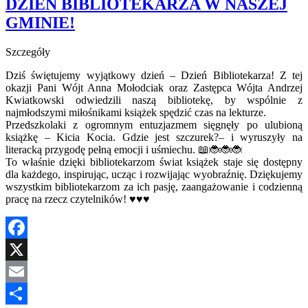
DZIEŃ BIBLIOTEKARZA W NASZEJ
GMINIE!
Szczegóły
Dziś świętujemy wyjątkowy dzień – Dzień Bibliotekarza! Z tej
okazji Pani Wójt Anna Mołodciak oraz Zastępca Wójta Andrzej
Kwiatkowski odwiedzili naszą bibliotekę, by wspólnie z
najmłodszymi miłośnikami książek spędzić czas na lekturze.
Przedszkolaki z ogromnym entuzjazmem sięgnęły po ulubioną
książkę – Kicia Kocia. Gdzie jest szczurek?– i wyruszyły na
literacką przygodę pełną emocji i uśmiechu. 📖🐞🐞🐞
To właśnie dzięki bibliotekarzom świat książek staje się dostępny
dla każdego, inspirując, ucząc i rozwijając wyobraźnię. Dziękujemy
wszystkim bibliotekarzom za ich pasję, zaangażowanie i codzienną
pracę na rzecz czytelników! ♥️♥️♥️
Facebook
X
Email