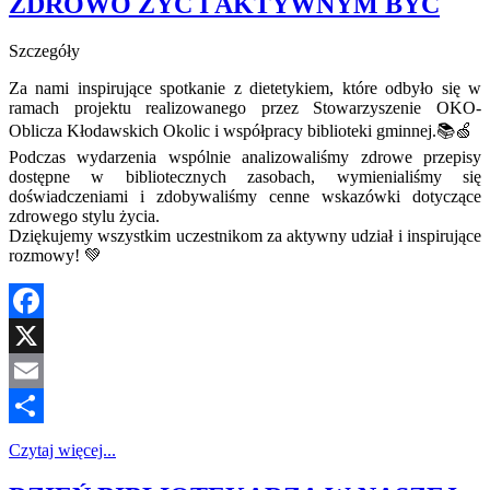
ZDROWO ŻYĆ I AKTYWNYM BYĆ
Szczegóły
Za nami inspirujące spotkanie z dietetykiem, które odbyło się w
ramach projektu realizowanego przez Stowarzyszenie OKO-
Oblicza Kłodawskich Okolic i współpracy biblioteki gminnej.📚🍏
Podczas wydarzenia wspólnie analizowaliśmy zdrowe przepisy
dostępne w bibliotecznych zasobach, wymienialiśmy się
doświadczeniami i zdobywaliśmy cenne wskazówki dotyczące
zdrowego stylu życia.
Dziękujemy wszystkim uczestnikom za aktywny udział i inspirujące
rozmowy! 💚
Facebook
X
Email
Share
Czytaj więcej...