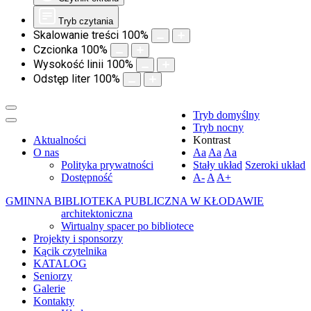
Tryb czytania
Skalowanie treści
100
%
Czcionka
100
%
Wysokość linii
100
%
Odstęp liter
100
%
Tryb domyślny
Tryb nocny
Aktualności
Kontrast
O nas
Aa
Aa
Aa
Polityka prywatności
Stały układ
Szeroki układ
Dostępność
A-
A
A+
GMINNA BIBLIOTEKA PUBLICZNA W KŁODAWIE
architektoniczna
Wirtualny spacer po bibliotece
Projekty i sponsorzy
Kącik czytelnika
KATALOG
Seniorzy
Galerie
Kontakty