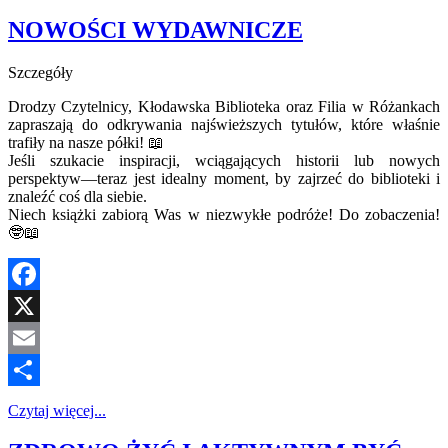
Share
NOWOŚCI WYDAWNICZE
Szczegóły
Drodzy Czytelnicy, Kłodawska Biblioteka oraz Filia w Różankach
zapraszają do odkrywania najświeższych tytułów, które właśnie
trafiły na nasze półki! 📖
Jeśli szukacie inspiracji, wciągających historii lub nowych
perspektyw—teraz jest idealny moment, by zajrzeć do biblioteki i
znaleźć coś dla siebie.
Niech książki zabiorą Was w niezwykłe podróże! Do zobaczenia!
🤓📖
Facebook
X
Email
Share
Czytaj więcej...