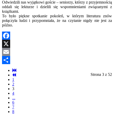
Odwiedzili nas wyjątkowi goście – seniorzy, którzy z przyjemnością
oddali się lekturze i dzielili się wspomnieniami związanymi z
książkami.
To było piękne spotkanie pokoleń, w którym literatura znów
połączyła ludzi i przypomniała, że na czytanie nigdy nie jest za
późno.
Facebook
X
Email
Share
Strona 3 z 52
1
2
3
4
...
6
7
8