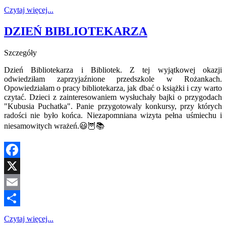
Share
Czytaj więcej...
DZIEŃ BIBLIOTEKARZA
Szczegóły
Dzień Bibliotekarza i Bibliotek. Z tej wyjątkowej okazji
odwiedziłam zaprzyjaźnione przedszkole w Rożankach.
Opowiedziałam o pracy bibliotekarza, jak dbać o książki i czy warto
czytać. Dzieci z zainteresowaniem wysłuchały bajki o przygodach
"Kubusia Puchatka". Panie przygotowaly konkursy, przy których
radości nie było końca. Niezapomniana wizyta pełna uśmiechu i
niesamowitych wrażeń.😃🦉📚
Facebook
X
Email
Share
Czytaj więcej...